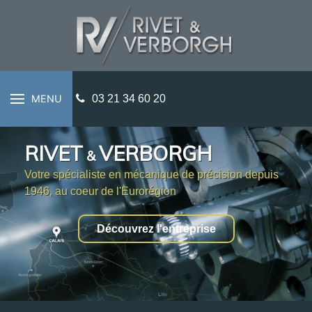
MENU
03 21 34 60 20
RIVET
VERBORGH
&
Votre spécialiste en mécanique de précision depuis
1946, au coeur de l'Eurorégion
Découvrez l'entreprise